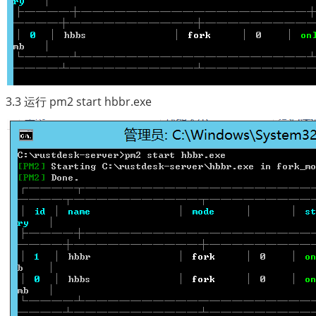
3.3 运行 pm2 start hbbr.exe