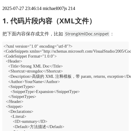
2025-07-27 23:46:14
michael007js
214
1. 代码片段内容（XML文件）
把下面内容保存成文件，比如 
：
StrongXmlDoc.snippet
<?xml version="1.0" encoding="utf-8"?>
<CodeSnippets xmlns="http://schemas.microsoft.com/VisualStudio/2005/Co
<CodeSnippet Format="1.0.0">
  <Header>
    <Title>Strong XML Doc</Title>
    <Shortcut>strongdoc</Shortcut>
    <Description>高级的 XML 注释模板，带 param, returns, exception</Des
    <Author>YourName</Author>
    <SnippetTypes>
      <SnippetType>Expansion</SnippetType>
    </SnippetTypes>
  </Header>
  <Snippet>
    <Declarations>
      <Literal>
        <ID>summary</ID>
        <Default>方法描述</Default>