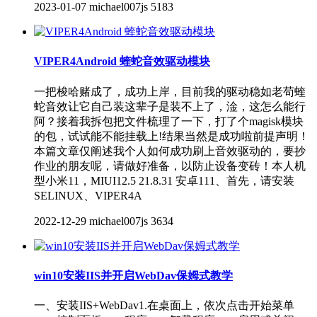
2023-01-07
michael007js
5183
VIPER4Android 蝰蛇音效驱动模块
一把梭哈赌成了，成功上岸，目前我的驱动稳如老苟蝰
蛇音效让它自己装这辈子是装不上了，淦，这怎么能行
阿？接着我拆包把文件梳理了一下，打了个magisk模块
的包，试试能不能挂载上!结果当然是成功啦前提声明！
本篇文章仅阐述我个人如何成功刷上音效驱动的，要抄
作业的朋友呢，请做好准备，以防止设备变砖！本人机
型小米11，MIUI12.5 21.8.31 安卓111、首先，请安装
SELINUX、VIPER4A
2022-12-29
michael007js
3634
win10安装IIS并开启WebDav保姆式教学
一、安装IIS+WebDav1.在桌面上，依次点击开始菜单